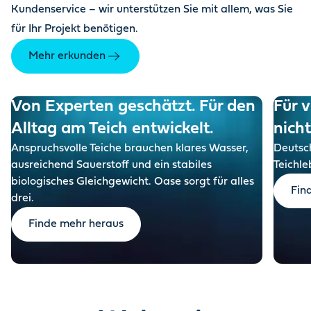
Kundenservice – wir unterstützen Sie mit allem, was Sie
für Ihr Projekt benötigen.
Mehr erkunden
Von Experten geschätzt. Für den
Für v
Alltag am Teich entwickelt.
nich
Anspruchsvolle Teiche brauchen klares Wasser,
Deutsch
ausreichend Sauerstoff und ein stabiles
Teichle
biologisches Gleichgewicht. Oase sorgt für alles
Fin
drei.
Finde mehr heraus