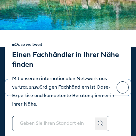
Oase weltweit
Einen Fachhändler in Ihrer Nähe
Oase Newsletter
finden
Bleiben Sie auf dem Laufenden über die aktuellen Neuigkeiten.
Mit unserem internationalen Netzwerk aus
vertrauenswürdigen Fachhändlern ist Oase-
Expertise und kompetente Beratung immer in
Sie können sich jederzeit
abmelden
.
Ihrer Nähe.
Über uns