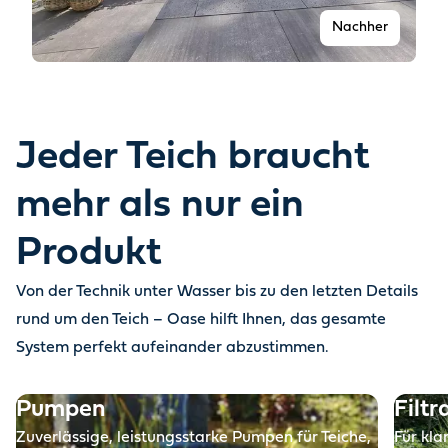
Nachher
Jeder Teich braucht
mehr als nur ein
Produkt
Von der Technik unter Wasser bis zu den letzten Details
Vorher
rund um den Teich – Oase hilft Ihnen, das gesamte
System perfekt aufeinander abzustimmen.
Pumpen
Filtr
Zuverlässige, leistungsstarke Pumpen für Teiche,
Für kla