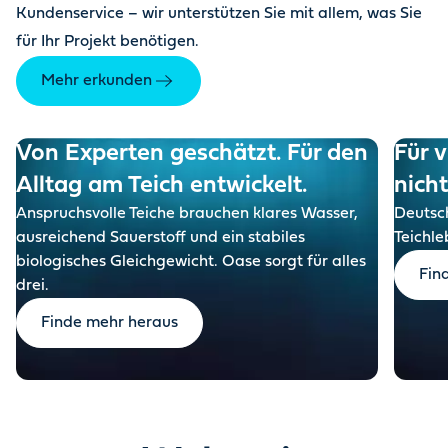
Kundenservice – wir unterstützen Sie mit allem, was Sie
für Ihr Projekt benötigen.
Mehr erkunden
Von Experten geschätzt. Für den
Für v
Alltag am Teich entwickelt.
nich
Anspruchsvolle Teiche brauchen klares Wasser,
Deutsch
ausreichend Sauerstoff und ein stabiles
Teichle
biologisches Gleichgewicht. Oase sorgt für alles
Fin
drei.
Finde mehr heraus