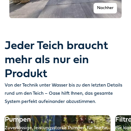
Nachher
Jeder Teich braucht
mehr als nur ein
Produkt
Von der Technik unter Wasser bis zu den letzten Details
Vorher
rund um den Teich – Oase hilft Ihnen, das gesamte
System perfekt aufeinander abzustimmen.
Pumpen
Filtr
Zuverlässige, leistungsstarke Pumpen für Teiche,
Für kla