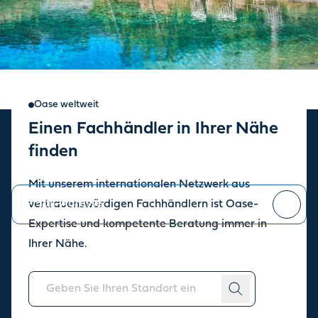
Oase weltweit
Einen Fachhändler in Ihrer Nähe
Oase Newsletter
finden
Bleiben Sie auf dem Laufenden über die aktuellen Neuigkeiten.
Mit unserem internationalen Netzwerk aus
vertrauenswürdigen Fachhändlern ist Oase-
Expertise und kompetente Beratung immer in
Sie können sich jederzeit
abmelden
.
Ihrer Nähe.
Über uns