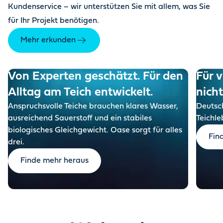
Kundenservice – wir unterstützen Sie mit allem, was Sie
für Ihr Projekt benötigen.
Mehr erkunden
Von Experten geschätzt. Für den
Für v
Alltag am Teich entwickelt.
nich
Anspruchsvolle Teiche brauchen klares Wasser,
Deutsch
ausreichend Sauerstoff und ein stabiles
Teichle
biologisches Gleichgewicht. Oase sorgt für alles
Fin
drei.
Finde mehr heraus