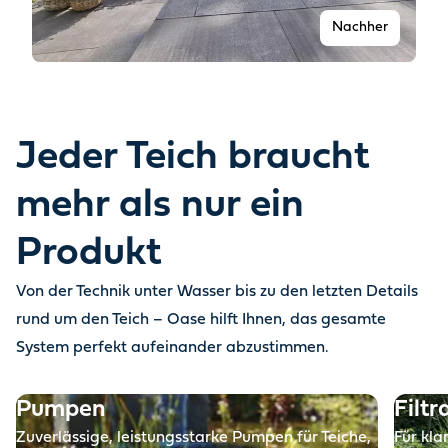
Nachher
Jeder Teich braucht
mehr als nur ein
Produkt
Von der Technik unter Wasser bis zu den letzten Details
Vorher
rund um den Teich – Oase hilft Ihnen, das gesamte
System perfekt aufeinander abzustimmen.
Pumpen
Filtr
Zuverlässige, leistungsstarke Pumpen für Teiche,
Für kla