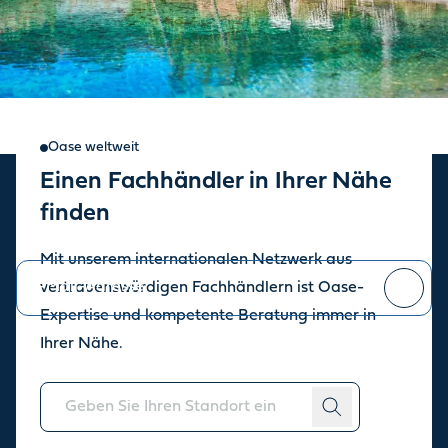
Oase weltweit
Einen Fachhändler in Ihrer Nähe
Oase Newsletter
finden
Bleiben Sie auf dem Laufenden über die aktuellen Neuigkeiten.
Mit unserem internationalen Netzwerk aus
vertrauenswürdigen Fachhändlern ist Oase-
Expertise und kompetente Beratung immer in
Sie können sich jederzeit
abmelden
.
Ihrer Nähe.
Über uns