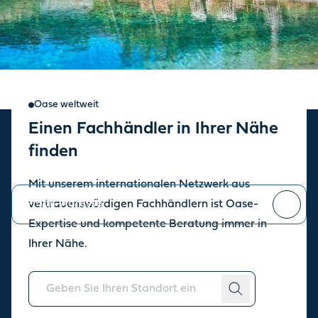
Oase weltweit
Einen Fachhändler in Ihrer Nähe
Oase Newsletter
finden
Bleiben Sie auf dem Laufenden über die aktuellen Neuigkeiten.
Mit unserem internationalen Netzwerk aus
vertrauenswürdigen Fachhändlern ist Oase-
Expertise und kompetente Beratung immer in
Sie können sich jederzeit
abmelden
.
Ihrer Nähe.
Über uns