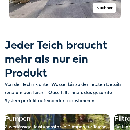
Nachher
Jeder Teich braucht
mehr als nur ein
Produkt
Von der Technik unter Wasser bis zu den letzten Details
Vorher
rund um den Teich – Oase hilft Ihnen, das gesamte
System perfekt aufeinander abzustimmen.
Pumpen
Filtr
Zuverlässige, leistungsstarke Pumpen für Teiche,
Für kla