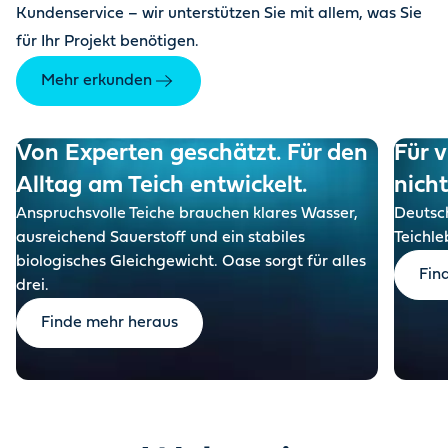
Kundenservice – wir unterstützen Sie mit allem, was Sie
für Ihr Projekt benötigen.
Mehr erkunden
Von Experten geschätzt. Für den
Für v
Alltag am Teich entwickelt.
nich
Anspruchsvolle Teiche brauchen klares Wasser,
Deutsch
ausreichend Sauerstoff und ein stabiles
Teichle
biologisches Gleichgewicht. Oase sorgt für alles
Fin
drei.
Finde mehr heraus