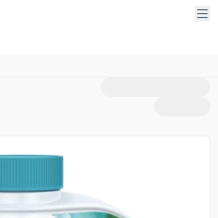
taste, die Leertaste oder die Pfeiltaste nach unten, um Unt