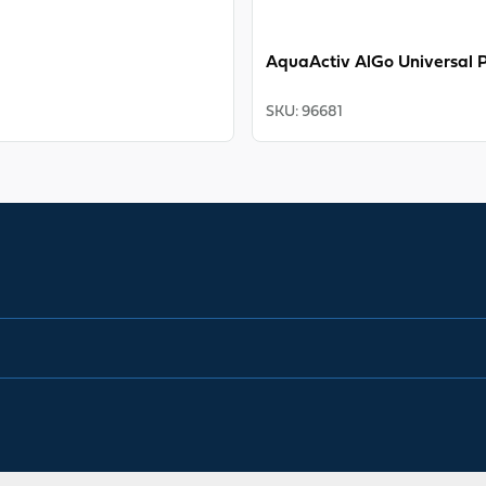
AquaActiv AlGo Universal P
SKU
:
96681