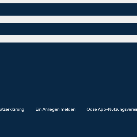
utzerklärung
|
Ein Anliegen melden
|
Oase App-Nutzungsvere