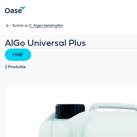
Verwenden Sie die Tabulatortaste, um zwischen Menüpunkten z
Zurück zu
C: Algen bekämpfen
AlGo Universal Plus
Filter
2
Produkte
View product