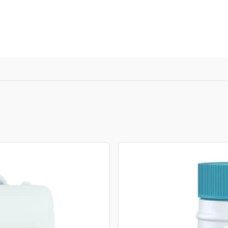
u navigieren. Drücken Sie bei Menüschaltflächen die Eingabe
View product