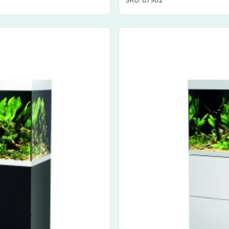
SKU
:
87982
View product