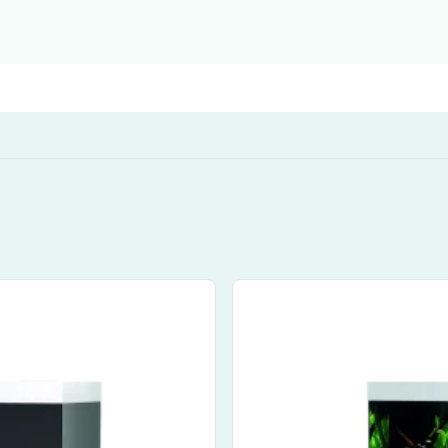
u navigieren. Drücken Sie bei Menüschaltflächen die Eingabe
View product