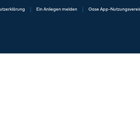
utzerklärung
|
Ein Anliegen melden
|
Oase App-Nutzungsvere