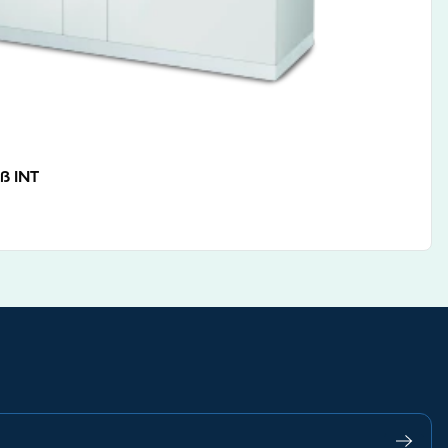
ß INT