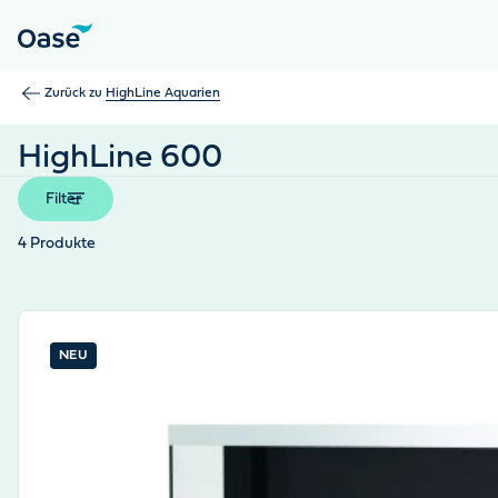
Verwenden Sie die Tabulatortaste, um zwischen Menüpunkten z
Zurück zu
HighLine Aquarien
HighLine 600
Filter
4
Produkte
View product
NEU