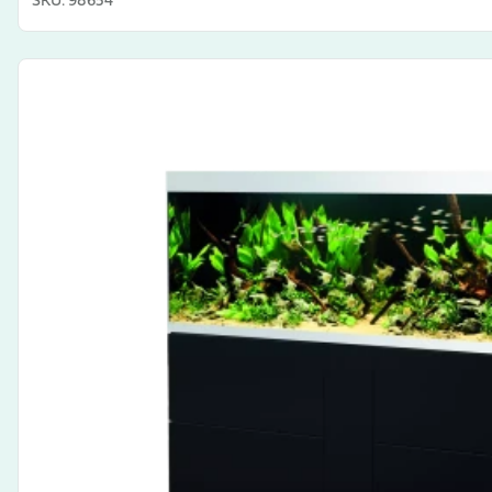
SKU
:
98654
View product