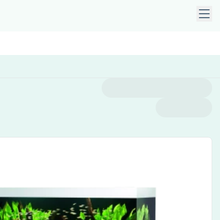
taste, die Leertaste oder die Pfeiltaste nach unten, um Unt