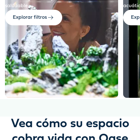
saludable.
acuátic
Explorar filtros
Exp
Vea cómo su espacio
cobra vida con Oase