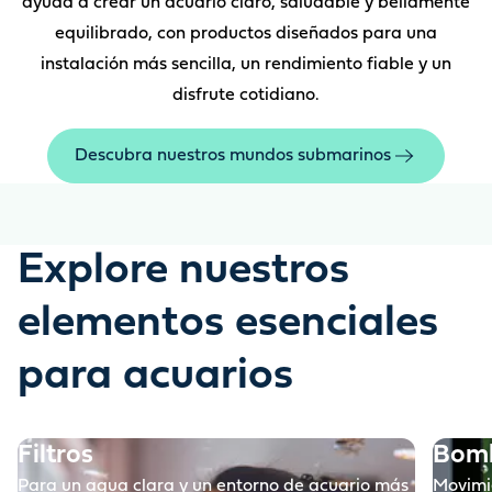
ayuda a crear un acuario claro, saludable y bellamente
equilibrado, con productos diseñados para una
instalación más sencilla, un rendimiento fiable y un
disfrute cotidiano.
Descubra nuestros mundos submarinos
Explore nuestros
elementos esenciales
para acuarios
Filtros
Bom
Para un agua clara y un entorno de acuario más
Movimi