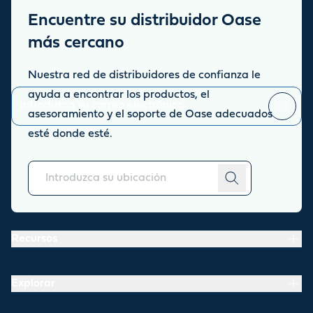
Encuentre su distribuidor Oase
Suscripción a novedades y
más cercano
promociones
Nuestra red de distribuidores de confianza le
Manténgase informado sobre las últimas noticias y novedades.
ayuda a encontrar los productos, el
asesoramiento y el soporte de Oase adecuados
Puede
esté donde esté.
darse de baja
en cualquier momento.
Acerca de
Recursos
Explorar