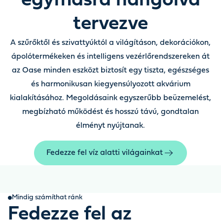
egymásra hangolva
tervezve
A szűrőktől és szivattyúktól a világításon, dekorációkon,
ápolótermékeken és intelligens vezérlőrendszereken át
az Oase minden eszközt biztosít egy tiszta, egészséges
és harmonikusan kiegyensúlyozott akvárium
kialakításához. Megoldásaink egyszerűbb beüzemelést,
megbízható működést és hosszú távú, gondtalan
élményt nyújtanak.
Fedezze fel víz alatti világainkat
Mindig számíthat ránk
Fedezze fel az