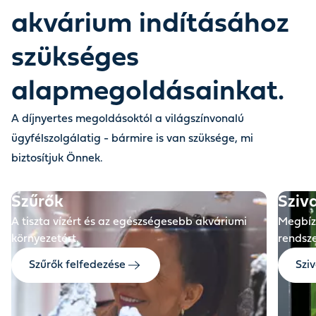
akvárium indításához
szükséges
alapmegoldásainkat.
A díjnyertes megoldásoktól a világszínvonalú
ügyfélszolgálatig - bármire is van szüksége, mi
biztosítjuk Önnek.
Szűrők
Sziv
A tiszta vízért és az egészségesebb akváriumi
Megbízh
környezetért.
rendsze
Szűrők felfedezése
Szi