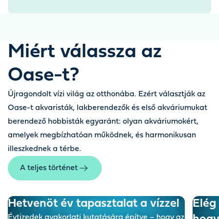
Miért válassza az
Oase-t?
Újragondolt vízi világ az otthonába. Ezért választják az
Oase-t akvaristák, lakberendezők és első akváriumukat
berendező hobbisták egyaránt: olyan akváriumokért,
amelyek megbízhatóan működnek, és harmonikusan
illeszkednek a térbe.
A teljes történet
Hetvenöt év tapasztalat a vízzel
Elég 
Évtizedek gyakorlati kutatására építve – hogy az