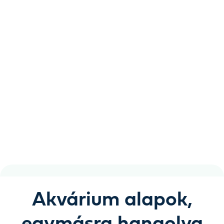
Töltse meg
akváriumát élettel
és harmóniával.
Tiszta víz, egészséges halak és egy akvárium, amely
kevesebb gondoskodást igényel, mint gondolná.
Akvárium alapok,