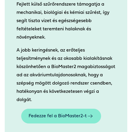
Fejlett külső szűrőrendszere támogatja a
mechanikai, biológiai és kémiai szűrést, így
segít tiszta vizet és egészségesebb
feltételeket teremteni halaknak és
növényeknek.
A jobb keringésnek, az erőteljes
teljesítménynek és az okosabb kialakításnak
köszönhetően a BioMaster2 magabiztosságot
ad az akváriumtulajdonosoknak, hogy a
szépség mögött dolgozó rendszer csendben,
hatékonyan és következetesen végzi a
dolgát.
Fedezze fel a BioMaster2-t