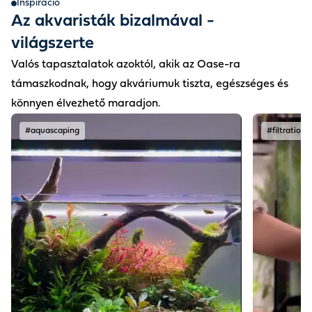
Inspiráció
Az akvaristák bizalmával -
világszerte
Valós tapasztalatok azoktól, akik az Oase-ra
támaszkodnak, hogy akváriumuk tiszta, egészséges és
könnyen élvezhető maradjon.
#aquascaping
#filtration