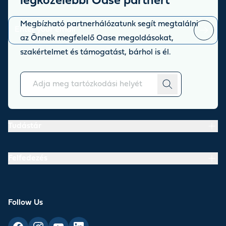
legközelebbi Oase partnert
Stay up to date with the latest news and offers from our store.
Megbízható partnerhálózatunk segít megtalálni
az Önnek megfelelő Oase megoldásokat,
You can
unsubscribe
at any time.
szakértelmet és támogatást, bárhol is él.
Rólunk
Tudástár
Felfedezés
Follow Us