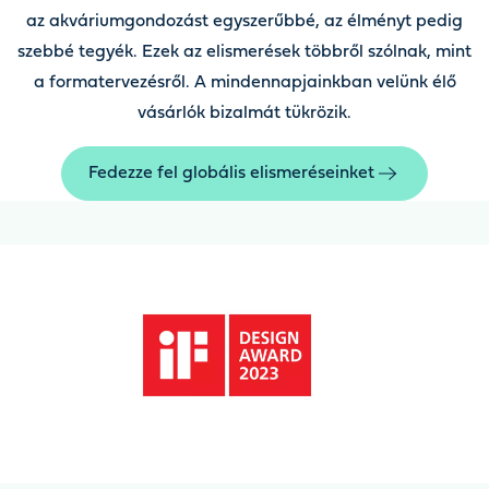
az akváriumgondozást egyszerűbbé, az élményt pedig
szebbé tegyék. Ezek az elismerések többről szólnak, mint
a formatervezésről. A mindennapjainkban velünk élő
vásárlók bizalmát tükrözik.
Fedezze fel globális elismeréseinket