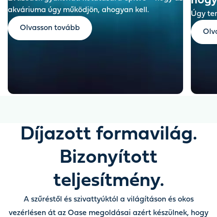
hogy
akváriuma úgy működjön, ahogyan kell.
Úgy ter
Olvasson tovább
Olv
Díjazott formavilág.
Bizonyított
teljesítmény.
A szűréstől és szivattyúktól a világításon és okos
vezérlésen át az Oase megoldásai azért készülnek, hogy