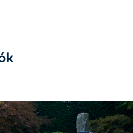
, or Down Arrow on menu buttons to open submenus. Use arrow
tók