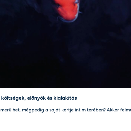
öltségek, előnyök és kialakítás
merülhet, mégpedig a saját kertje intim terében? Akkor felme