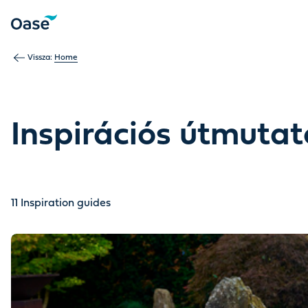
Use Tab to navigate between menu items. Press Enter, Space
Vissza:
Home
Inspirációs útmuta
11
Inspiration guides