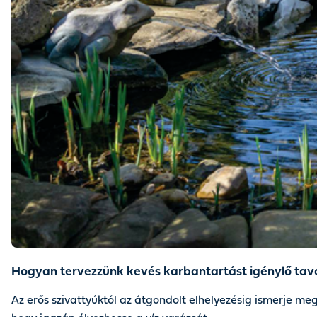
Hogyan tervezzünk kevés karbantartást igénylő tav
Az erős szivattyúktól az átgondolt elhelyezésig ismerje me