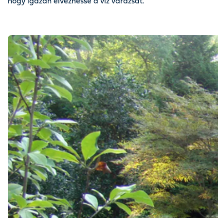
hogy igazán élvezhesse a víz varázsát.