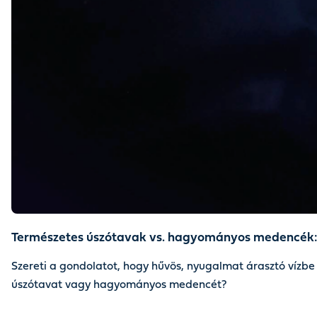
Természetes úszótavak vs. hagyományos medencék: k
Szereti a gondolatot, hogy hűvös, nyugalmat árasztó vízbe 
úszótavat vagy hagyományos medencét?