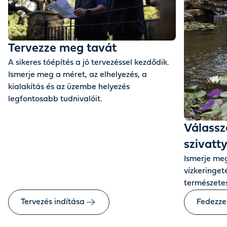
Tervezze meg tavát
A sikeres tóépítés a jó tervezéssel kezdődik.
Ismerje meg a méret, az elhelyezés, a
kialakítás és az üzembe helyezés
legfontosabb tudnivalóit.
Válassza
szivatty
Ismerje meg
vízkeringet
természetes
Tervezés indítása
Fedezze 