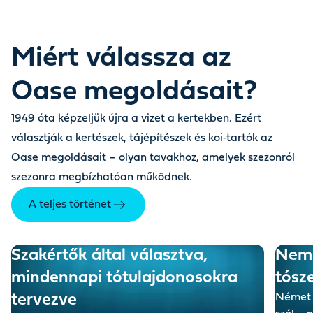
Miért válassza az
Oase megoldásait?
1949 óta képzeljük újra a vizet a kertekben. Ezért
választják a kertészek, tájépítészek és koi‑tartók az
Oase megoldásait – olyan tavakhoz, amelyek szezonról
szezonra megbízhatóan működnek.
A teljes történet
Szakértők által választva,
Nem 
mindennapi tó­tulajdonosokra
tósz
tervezve
Német 