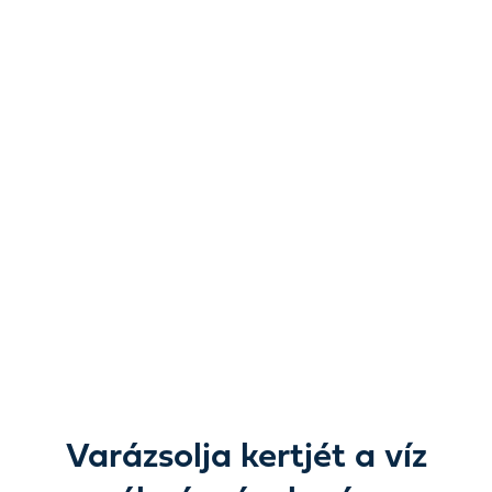
A víz újragondolva.
A lehetőségek új
dimenziója.
A kerti tavaktól és vízi dekorációktól a szivattyúkon,
szűrésen, világításon és ápoláson át mindent megtalál,
amire csak szüksége van ahhoz, hogy a víz szépsége a
szabadban teljesen életre keljen.
Varázsolja kertjét a víz