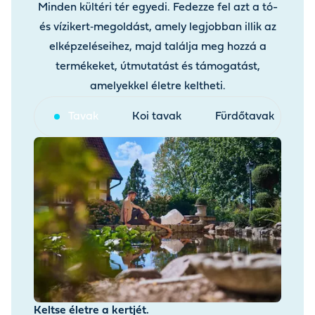
Minden kültéri tér egyedi. Fedezze fel azt a tó-
és vízikert‑megoldást, amely legjobban illik az
elképzeléseihez, majd találja meg hozzá a
termékeket, útmutatást és támogatást,
amelyekkel életre keltheti.
Tavak
Koi tavak
Fürdőtavak
V
Keltse életre a kertjét.