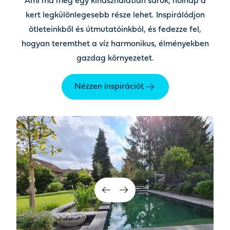
Ami ma még egy kihasználatlan sarok, holnap a
kert legkülönlegesebb része lehet. Inspirálódjon
ötleteinkből és útmutatóinkból, és fedezze fel,
hogyan teremthet a víz harmonikus, élményekben
gazdag környezetet.
Nézzen inspirációt