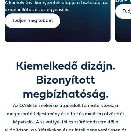
szól – 
A komoly tavi környezetek alapja a tisztaság, az
oxigénellátás és az egyensúly.
Tud
Tudjon meg többet
Kiemelkedő dizájn.
Bizonyított
megbízhatóság.
Az OASE termékei az átgondolt formatervezés, a
megbízható teljesítmény és a tartós minőség ötvözetét
képviselik. A szivattyúktól és szűrőrendszerektől a
világításon, a vízjátékokon és az intelligens vezérlésen át