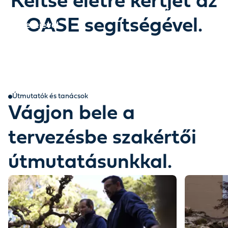
Keltse életre kertjét az
Fedezze fel, hogyan varázsolhatja újjá kertjét a
OASE segítségével.
víz erejével.
Egy történet, amely a víz erejével bontakozik ki.
Útmutatók és tanácsok
Vágjon bele a
tervezésbe szakértői
útmutatásunkkal.