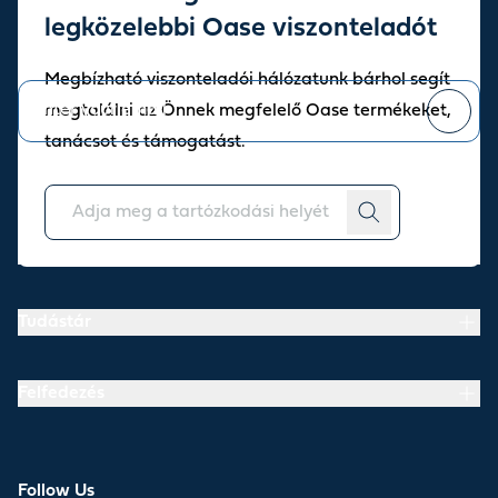
Sign up for our newsletter
legközelebbi Oase viszonteladót
Stay up to date with the latest news and offers from our store.
Megbízható viszonteladói hálózatunk bárhol segít
megtalálni az Önnek megfelelő Oase termékeket,
tanácsot és támogatást.
You can
unsubscribe
at any time.
Rólunk
Tudástár
Felfedezés
Follow Us