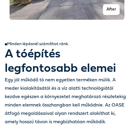
After
Minden lépésnél számíthat ránk.
A tóépítés
legfontosabb elemei
Egy jól működő tó nem egyetlen terméken múlik. A
meder kialakításától és a víz alatti technológiától
Before
kezdve egészen a környezetet meghatározó részletekig
minden elemnek összhangban kell működnie. Az OASE
átfogó megoldásaival olyan rendszert alakíthat ki,
amely hosszú távon is megbízhatóan működik.