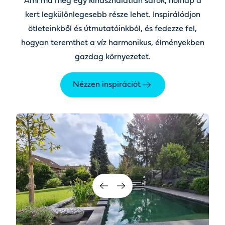
Ami ma még egy kihasználatlan sarok, holnap a
kert legkülönlegesebb része lehet. Inspirálódjon
ötleteinkből és útmutatóinkból, és fedezze fel,
hogyan teremthet a víz harmonikus, élményekben
gazdag környezetet.
Nézzen inspirációt