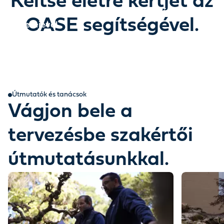
Keltse életre kertjét az
Fedezze fel, hogyan varázsolhatja újjá kertjét a
OASE segítségével.
víz erejével.
Egy történet, amely a víz erejével bontakozik ki.
Útmutatók és tanácsok
Vágjon bele a
tervezésbe szakértői
útmutatásunkkal.