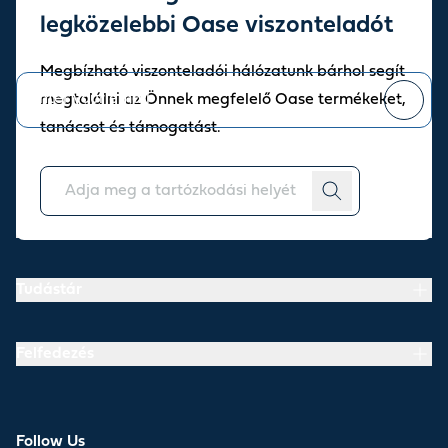
Sign up for our newsletter
legközelebbi Oase viszonteladót
Stay up to date with the latest news and offers from our store.
Megbízható viszonteladói hálózatunk bárhol segít
megtalálni az Önnek megfelelő Oase termékeket,
tanácsot és támogatást.
You can
unsubscribe
at any time.
Rólunk
Tudástár
Felfedezés
Follow Us