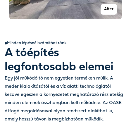
After
Minden lépésnél számíthat ránk.
A tóépítés
legfontosabb elemei
Egy jól működő tó nem egyetlen terméken múlik. A
meder kialakításától és a víz alatti technológiától
Before
kezdve egészen a környezetet meghatározó részletekig
minden elemnek összhangban kell működnie. Az OASE
átfogó megoldásaival olyan rendszert alakíthat ki,
amely hosszú távon is megbízhatóan működik.