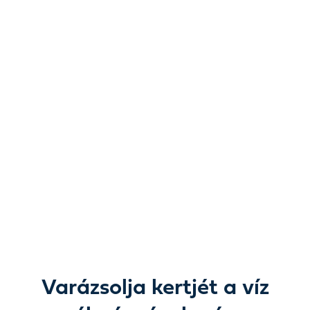
A víz újragondolva.
A lehetőségek új
dimenziója.
A kerti tavaktól és vízi dekorációktól a szivattyúkon,
szűrésen, világításon és ápoláson át mindent megtalál,
amire csak szüksége van ahhoz, hogy a víz szépsége a
szabadban teljesen életre keljen.
Varázsolja kertjét a víz