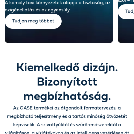
szól – 
A komoly tavi környezetek alapja a tisztaság, az
oxigénellátás és az egyensúly.
Tud
Tudjon meg többet
Kiemelkedő dizájn.
Bizonyított
megbízhatóság.
Az OASE termékei az átgondolt formatervezés, a
megbízható teljesítmény és a tartós minőség ötvözetét
képviselik. A szivattyúktól és szűrőrendszerektől a
világításon, a vízjátékokon és az intelligens vezérlésen át