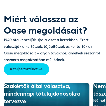
Miért válassza az
Oase megoldásait?
1949 óta képzeljük újra a vizet a kertekben. Ezért
választják a kertészek, tájépítészek és koi‑tartók az
Oase megoldásait – olyan tavakhoz, amelyek szezonról
szezonra megbízhatóan működnek.
A teljes történet
Szakértők által választva,
Nem 
mindennapi tó­tulajdonosokra
tósz
tervezve
Német 