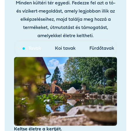
Minden kültéri tér egyedi. Fedezze fel azt a tó-
és vízikert‑megoldást, amely legjobban illik az
elképzeléseihez, majd találja meg hozzá a
termékeket, útmutatást és támogatást,
amelyekkel életre keltheti.
Tavak
Koi tavak
Fürdőtavak
V
Keltse életre a kertjét.