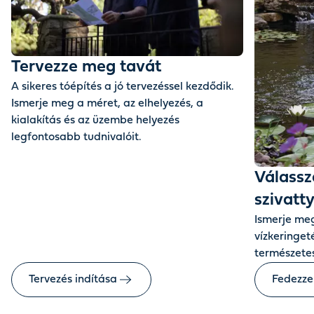
Tervezze meg tavát
A sikeres tóépítés a jó tervezéssel kezdődik.
Ismerje meg a méret, az elhelyezés, a
kialakítás és az üzembe helyezés
legfontosabb tudnivalóit.
Válassza
szivatty
Ismerje meg
vízkeringet
természetes
Tervezés indítása
Fedezze 