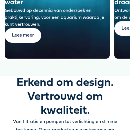
water
draa
Gebouwd op decennia van onderzoek en
Ontworp
praktijkervaring, voor een aquarium waarop je
om de 
kunt vertrouwen
.
Lee
Lees meer
Erkend om design.
Vertrouwd om
kwaliteit.
Van filtratie en pompen tot verlichting en slimme