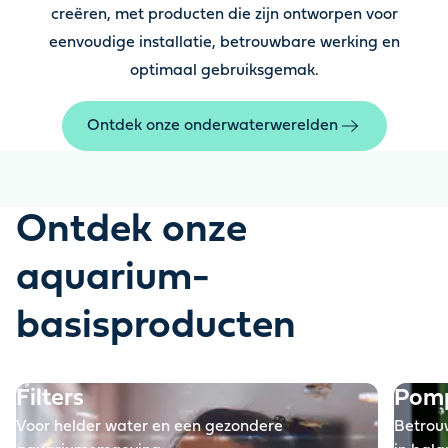
creëren, met producten die zijn ontworpen voor
eenvoudige installatie, betrouwbare werking en
optimaal gebruiksgemak
.
Ontdek onze onderwaterwerelden
Ontdek onze
aquarium-
basisproducten
Filters
Pom
Voor helder water en een gezondere
Betrou