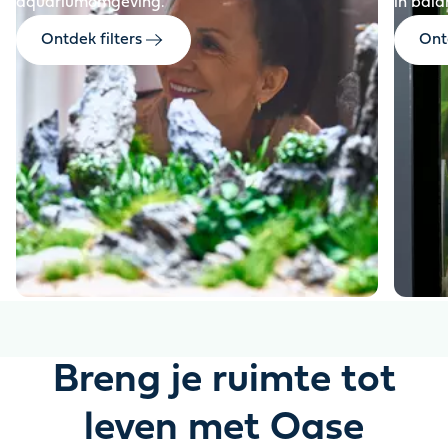
aquariumomgeving.
in bala
Ontdek filters
Ont
Breng je ruimte tot
leven met Oase