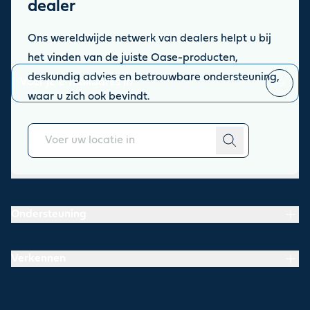
dealer
nieuwsbrief
Ons wereldwijde netwerk van dealers helpt u bij
Blijf op de hoogte van het laatste nieuws, inspiratie en
aanbiedingen.
het vinden van de juiste Oase-producten,
deskundig advies en betrouwbare ondersteuning,
waar u zich ook bevindt.
Je kunt
afmelden
op elk moment.
Over
Ondersteuning
Verkennen