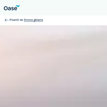
Użyj klawisza Tab, aby przechodzić między pozycjami menu. N
Powrót do
Strona główna