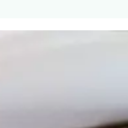
aciśnij Enter, Spację lub strzałkę w dół na przyciskach menu