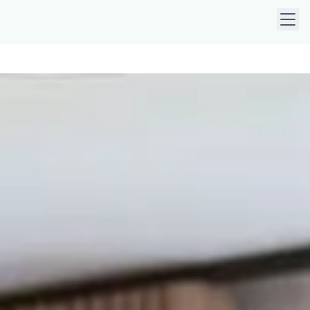
, aby otworzyć podmenu. Użyj klawiszy strzałek, aby porusza