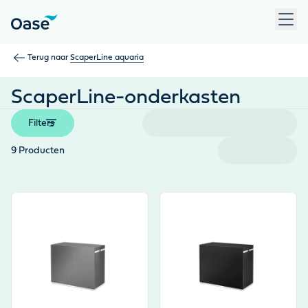
Gebruik Tab om tussen menu-items te navigeren. Druk op Ent
Terug naar
ScaperLine aquaria
ScaperLine-onderkasten
Filters
9
Producten
View product
View product