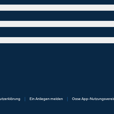
utzerklärung
|
Ein Anliegen melden
|
Oase App-Nutzungsvere